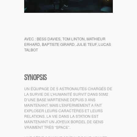
AVEC : BESS DAVIES, TOM LINTON, MATHIEUR
ERHARD, BAPTISTE GIRARD, JULIE TEUF, LUCAS
TALBOT
SYNOPSIS
UN ÉQUIPAGE DE 5 ASTRONAUTES CHARGÉS DE
LA SURVIE DE L’HUMANITÉ SURVIT DANS 50M2
D’UNE BASE MARTIENNE DEPUIS 3 ANS
MAINTENANT. MAIS L’ENFERMEMENT A FAIT
EXPLOSER LEURS CARACTÈRES ET LEURS
RELATIONS. LA VIE DANS LA STATION EST
MAINTENANT UN JOYEUX BORDEL DE GENS
VRAIMENT TRÈS “SPACE”.