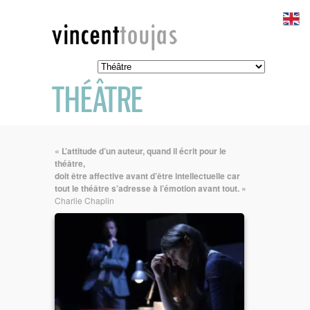
THÉÂTRE
« L’attitude d’un auteur, quand il écrit pour le
théâtre,
doit être affective avant d’être intellectuelle car
tout le théâtre s’adresse à l’émotion avant tout. »
Charlie Chaplin